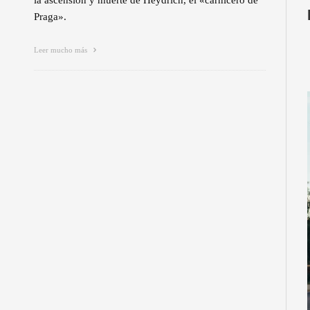
la ascensión y muerte de Heydrich, el «carnicero de
Praga».
Leer mucho más