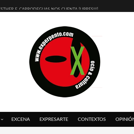
ESTHER F. CARRODEGUAS NOS CUENTA [LIBRES!!!]
[TERRA DE GUAPES] DE SANDRA MONFORT
[ELECTRA JONDA] DE JUAN GUERRERO ZAMORA
TIMBRE 4, LA ESCUELA DEL DIRECTOR TEATRAL CLAUDIO TOLCACHI
30 AÑOS (NO ES NADA) DE LA KATARSIS DEL TOMATAZO
MILITARES JUDÍAS EN #EXVITA
D’BALDOMEROS REINVENTAN [BITÁCORA 3.0] EN EXVITA
MARSHALL FLASH PRESENTA EN EXVITA [RELATIVA SENCILLEZ]
JOFRE BARDAGÍ EN EXVITA INTERPRETANDO A SERRAT
YORCH PRESENTA [CURSO DE ARMONÍA PERSECUTORIA] EN EXVITA
EXCENA
EXPRESARTE
CONTEXTOS
OPINIÓ