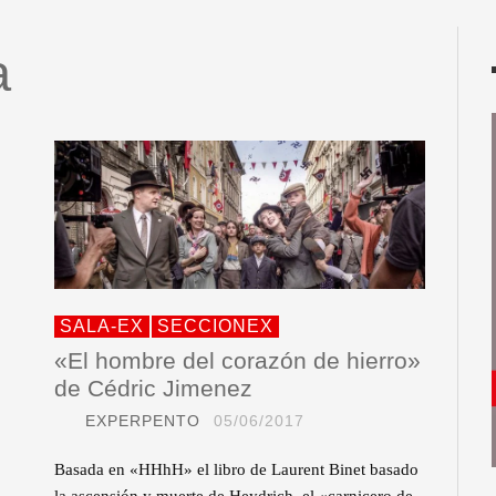
a
SALA-EX
SECCIONEX
«El hombre del corazón de hierro»
de Cédric Jimenez
EXPERPENTO
05/06/2017
Basada en «HHhH» el libro de Laurent Binet basado