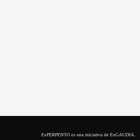
ExPERPENTO es una iniciativa de
ExGAUDIA
.