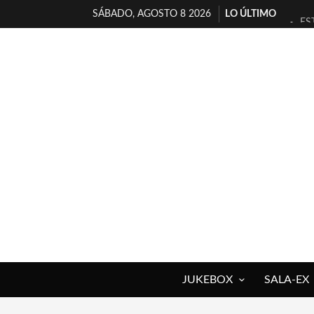
SÁBADO, AGOSTO 8 2026
LO ÚLTIMO
ES
[T
[E
TI
30
MI
D’
MA
JO
YO
JUKEBOX
SALA-EX