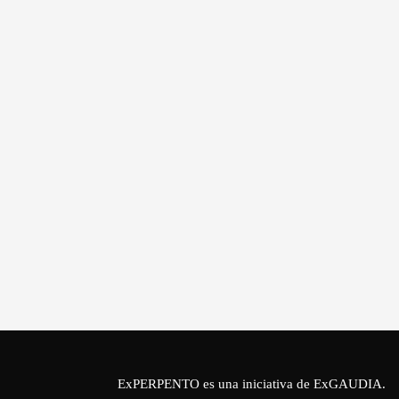
ExPERPENTO es una iniciativa de
ExGAUDIA
.