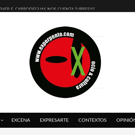
THER F. CARRODEGUAS NOS CUENTA [LIBRES!!!]
ERRA DE GUAPES] DE SANDRA MONFORT
LECTRA JONDA] DE JUAN GUERRERO ZAMORA
MBRE 4, LA ESCUELA DEL DIRECTOR TEATRAL CLAUDIO TOLCACHIR
 AÑOS (NO ES NADA) DE LA KATARSIS DEL TOMATAZO
LITARES JUDÍAS EN #EXVITA
BALDOMEROS REINVENTAN [BITÁCORA 3.0] EN EXVITA
RSHALL FLASH PRESENTA EN EXVITA [RELATIVA SENCILLEZ]
FRE BARDAGÍ EN EXVITA INTERPRETANDO A SERRAT
RCH PRESENTA [CURSO DE ARMONÍA PERSECUTORIA] EN EXVITA
EXCENA
EXPRESARTE
CONTEXTOS
OPINIÓ