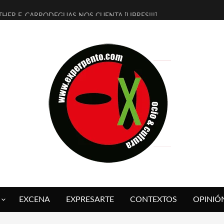
THER F. CARRODEGUAS NOS CUENTA [LIBRES!!!]
ERRA DE GUAPES] DE SANDRA MONFORT
LECTRA JONDA] DE JUAN GUERRERO ZAMORA
MBRE 4, LA ESCUELA DEL DIRECTOR TEATRAL CLAUDIO TOLCACHIR
 AÑOS (NO ES NADA) DE LA KATARSIS DEL TOMATAZO
LITARES JUDÍAS EN #EXVITA
BALDOMEROS REINVENTAN [BITÁCORA 3.0] EN EXVITA
RSHALL FLASH PRESENTA EN EXVITA [RELATIVA SENCILLEZ]
FRE BARDAGÍ EN EXVITA INTERPRETANDO A SERRAT
RCH PRESENTA [CURSO DE ARMONÍA PERSECUTORIA] EN EXVITA
EXCENA
EXPRESARTE
CONTEXTOS
OPINIÓ