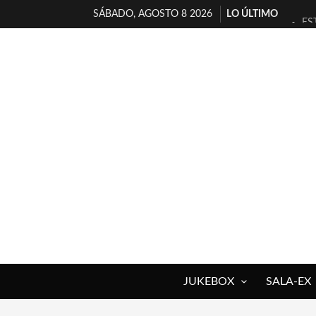
SÁBADO, AGOSTO 8 2026
LO ÚLTIMO
ES
[T
[E
TI
30
MI
D’
MA
JO
YO
JUKEBOX
SALA-EX