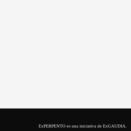
ExPERPENTO es una iniciativa de
ExGAUDIA
.