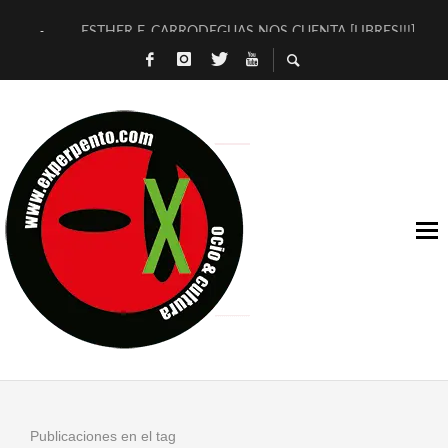
ESTHER F. CARRODEGUAS NOS CUENTA [LIBRES!!!]
[TERRA DE GUAPES] DE SANDRA MONFORT
[ELECTRA JONDA] DE JUAN GUERRERO ZAMORA
TIMBRE 4, LA ESCUELA DEL DIRECTOR TEATRAL CLAUDIO 
30 AÑOS (NO ES NADA) DE LA KATARSIS DEL TOMATAZO
MILITARES JUDÍAS EN #EXVITA
D’BALDOMEROS REINVENTAN [BITÁCORA 3.0] EN EXVITA
MARSHALL FLASH PRESENTA EN EXVITA [RELATIVA SENCILL
JOFRE BARDAGÍ EN EXVITA INTERPRETANDO A SERRAT
YORCH PRESENTA [CURSO DE ARMONÍA PERSECUTORIA] EN
Publicaciones en el tag