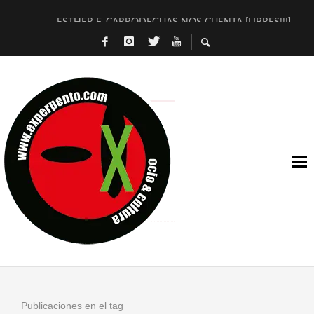
ESTHER F. CARRODEGUAS NOS CUENTA [LIBRES!!!]
[TERRA DE GUAPES] DE SANDRA MONFORT
[ELECTRA JONDA] DE JUAN GUERRERO ZAMORA
TIMBRE 4, LA ESCUELA DEL DIRECTOR TEATRAL CLAUDIO 
30 AÑOS (NO ES NADA) DE LA KATARSIS DEL TOMATAZO
MILITARES JUDÍAS EN #EXVITA
D’BALDOMEROS REINVENTAN [BITÁCORA 3.0] EN EXVITA
MARSHALL FLASH PRESENTA EN EXVITA [RELATIVA SENCILL
JOFRE BARDAGÍ EN EXVITA INTERPRETANDO A SERRAT
YORCH PRESENTA [CURSO DE ARMONÍA PERSECUTORIA] EN
Publicaciones en el tag