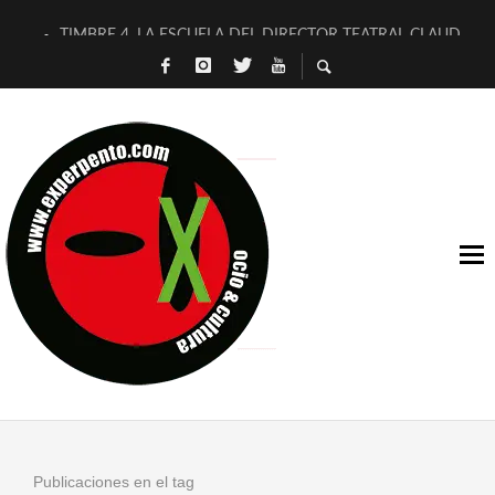
TIMBRE 4, LA ESCUELA DEL DIRECTOR TEATRAL CLAUDIO 
30 AÑOS (NO ES NADA) DE LA KATARSIS DEL TOMATAZO
MILITARES JUDÍAS EN #EXVITA
D’BALDOMEROS REINVENTAN [BITÁCORA 3.0] EN EXVITA
MARSHALL FLASH PRESENTA EN EXVITA [RELATIVA SENCILL
JOFRE BARDAGÍ EN EXVITA INTERPRETANDO A SERRAT
YORCH PRESENTA [CURSO DE ARMONÍA PERSECUTORIA] EN
MAGALÍ SARE NOS EXPLICA [DESCASADA]
«NO TENGO PUTOS SUEÑOS»
[A FUEGO] DE ESTEL DÍAZ
Publicaciones en el tag