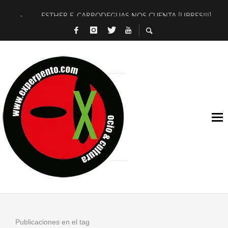
ESTHER F. CARRODEGUAS NOS CUENTA [LIBRES!!!]
[TERRA DE GUAPES] DE SANDRA MONFORT
[ELECTRA JONDA] DE JUAN GUERRERO ZAMORA
TIMBRE 4, LA ESCUELA DEL DIRECTOR TEATRAL CLAUDIO 
30 AÑOS (NO ES NADA) DE LA KATARSIS DEL TOMATAZO
MILITARES JUDÍAS EN #EXVITA
D’BALDOMEROS REINVENTAN [BITÁCORA 3.0] EN EXVITA
MARSHALL FLASH PRESENTA EN EXVITA [RELATIVA SENCILL
JOFRE BARDAGÍ EN EXVITA INTERPRETANDO A SERRAT
YORCH PRESENTA [CURSO DE ARMONÍA PERSECUTORIA] EN
Publicaciones en el tag