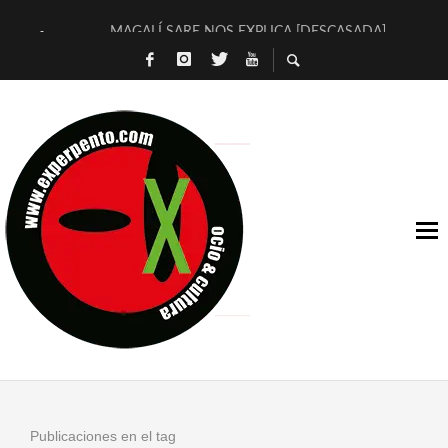
MAGALÍ SARE NOS EXPLICA [DESCASADA]
«NO TENGO PUTOS SUEÑOS»
[A FUEGO] DE ESTEL DÍAZ
[LA BOLA NEGRA] DE JAVIER CALVO Y JAVIER AMBROSSI
OSLO OVNIES LLEGAN CORRIENDO A ARANDA (SONORAMA
FÉLIX CALVO NOS PRESENTA [LAS PALMERAS] (NOVELA DE
[EL SER QUERIDO] DE RODRIGO SOROGOYEN
ENTREVISTA A IVÁN HUMANES POR [EL LIBRO ROJO]
ARRABAL, ARRABAL, ARRABAL, ARRABEAUX
DEL ASOMBRO CASUAL A LA MIRADA PURA: [SOBRE ARTE I
Publicaciones en el tag