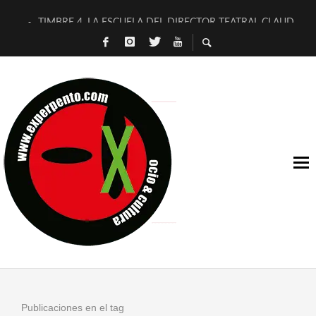
TIMBRE 4, LA ESCUELA DEL DIRECTOR TEATRAL CLAUDIO 
30 AÑOS (NO ES NADA) DE LA KATARSIS DEL TOMATAZO
MILITARES JUDÍAS EN #EXVITA
D’BALDOMEROS REINVENTAN [BITÁCORA 3.0] EN EXVITA
MARSHALL FLASH PRESENTA EN EXVITA [RELATIVA SENCILL
JOFRE BARDAGÍ EN EXVITA INTERPRETANDO A SERRAT
YORCH PRESENTA [CURSO DE ARMONÍA PERSECUTORIA] EN
MAGALÍ SARE NOS EXPLICA [DESCASADA]
«NO TENGO PUTOS SUEÑOS»
[A FUEGO] DE ESTEL DÍAZ
Publicaciones en el tag