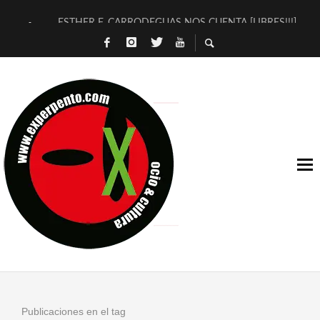
ESTHER F. CARRODEGUAS NOS CUENTA [LIBRES!!!]
[TERRA DE GUAPES] DE SANDRA MONFORT
[ELECTRA JONDA] DE JUAN GUERRERO ZAMORA
TIMBRE 4, LA ESCUELA DEL DIRECTOR TEATRAL CLAUDIO 
30 AÑOS (NO ES NADA) DE LA KATARSIS DEL TOMATAZO
MILITARES JUDÍAS EN #EXVITA
D’BALDOMEROS REINVENTAN [BITÁCORA 3.0] EN EXVITA
MARSHALL FLASH PRESENTA EN EXVITA [RELATIVA SENCILL
JOFRE BARDAGÍ EN EXVITA INTERPRETANDO A SERRAT
YORCH PRESENTA [CURSO DE ARMONÍA PERSECUTORIA] EN
Publicaciones en el tag