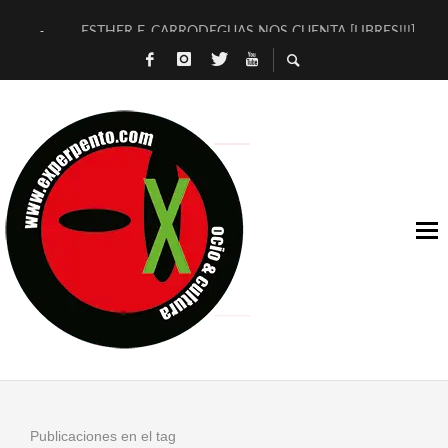
ESTHER F. CARRODEGUAS NOS CUENTA [LIBRES!!!]
[TERRA DE GUAPES] DE SANDRA MONFORT
[ELECTRA JONDA] DE JUAN GUERRERO ZAMORA
TIMBRE 4, LA ESCUELA DEL DIRECTOR TEATRAL CLAUDIO 
30 AÑOS (NO ES NADA) DE LA KATARSIS DEL TOMATAZO
MILITARES JUDÍAS EN #EXVITA
D’BALDOMEROS REINVENTAN [BITÁCORA 3.0] EN EXVITA
MARSHALL FLASH PRESENTA EN EXVITA [RELATIVA SENCILL
JOFRE BARDAGÍ EN EXVITA INTERPRETANDO A SERRAT
YORCH PRESENTA [CURSO DE ARMONÍA PERSECUTORIA] EN
Publicaciones en el tag