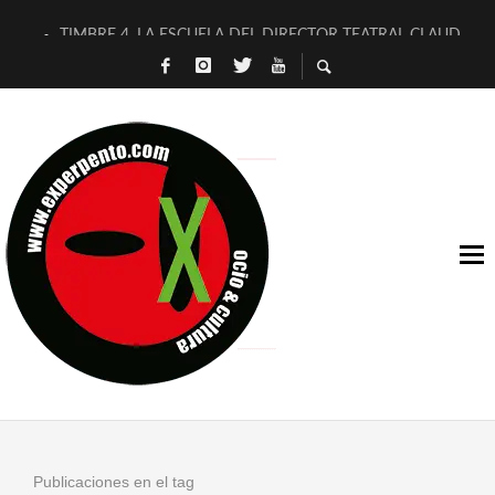
TIMBRE 4, LA ESCUELA DEL DIRECTOR TEATRAL CLAUDIO 
30 AÑOS (NO ES NADA) DE LA KATARSIS DEL TOMATAZO
MILITARES JUDÍAS EN #EXVITA
D’BALDOMEROS REINVENTAN [BITÁCORA 3.0] EN EXVITA
MARSHALL FLASH PRESENTA EN EXVITA [RELATIVA SENCILL
JOFRE BARDAGÍ EN EXVITA INTERPRETANDO A SERRAT
YORCH PRESENTA [CURSO DE ARMONÍA PERSECUTORIA] EN
MAGALÍ SARE NOS EXPLICA [DESCASADA]
«NO TENGO PUTOS SUEÑOS»
[A FUEGO] DE ESTEL DÍAZ
Publicaciones en el tag