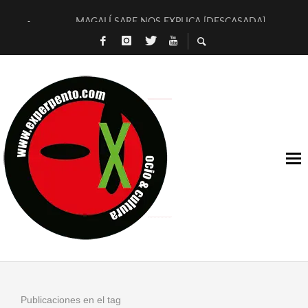
MAGALÍ SARE NOS EXPLICA [DESCASADA]
«NO TENGO PUTOS SUEÑOS»
[A FUEGO] DE ESTEL DÍAZ
[LA BOLA NEGRA] DE JAVIER CALVO Y JAVIER AMBROSSI
OSLO OVNIES LLEGAN CORRIENDO A ARANDA (SONORAMA
FÉLIX CALVO NOS PRESENTA [LAS PALMERAS] (NOVELA DE
[EL SER QUERIDO] DE RODRIGO SOROGOYEN
ENTREVISTA A IVÁN HUMANES POR [EL LIBRO ROJO]
ARRABAL, ARRABAL, ARRABAL, ARRABEAUX
DEL ASOMBRO CASUAL A LA MIRADA PURA: [SOBRE ARTE I
Publicaciones en el tag