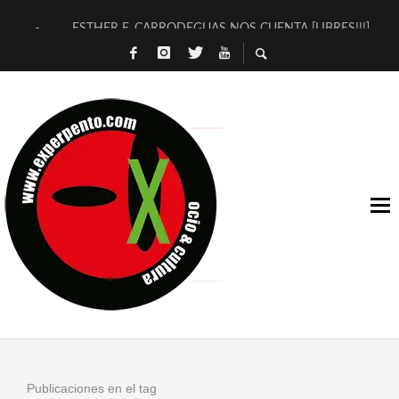
ESTHER F. CARRODEGUAS NOS CUENTA [LIBRES!!!]
[TERRA DE GUAPES] DE SANDRA MONFORT
[ELECTRA JONDA] DE JUAN GUERRERO ZAMORA
TIMBRE 4, LA ESCUELA DEL DIRECTOR TEATRAL CLAUDIO 
30 AÑOS (NO ES NADA) DE LA KATARSIS DEL TOMATAZO
MILITARES JUDÍAS EN #EXVITA
D’BALDOMEROS REINVENTAN [BITÁCORA 3.0] EN EXVITA
MARSHALL FLASH PRESENTA EN EXVITA [RELATIVA SENCILL
JOFRE BARDAGÍ EN EXVITA INTERPRETANDO A SERRAT
YORCH PRESENTA [CURSO DE ARMONÍA PERSECUTORIA] EN
Publicaciones en el tag