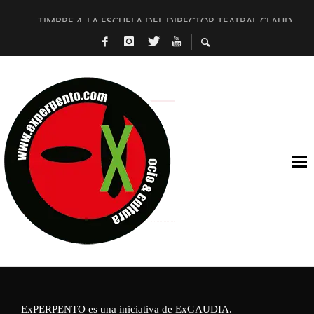
TIMBRE 4, LA ESCUELA DEL DIRECTOR TEATRAL CLAUDIO 
30 AÑOS (NO ES NADA) DE LA KATARSIS DEL TOMATAZO
MILITARES JUDÍAS EN #EXVITA
D’BALDOMEROS REINVENTAN [BITÁCORA 3.0] EN EXVITA
MARSHALL FLASH PRESENTA EN EXVITA [RELATIVA SENCILL
JOFRE BARDAGÍ EN EXVITA INTERPRETANDO A SERRAT
YORCH PRESENTA [CURSO DE ARMONÍA PERSECUTORIA] EN
MAGALÍ SARE NOS EXPLICA [DESCASADA]
«NO TENGO PUTOS SUEÑOS»
[A FUEGO] DE ESTEL DÍAZ
ExPERPENTO es una iniciativa de
ExGAUDIA
.