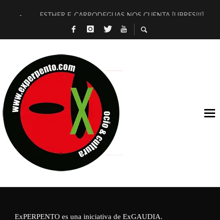
ESTHER F. CARRODEGUAS NOS CUENTA [LIBRES!!!]
[TERRA DE GUAPES] DE SANDRA MONFORT
[ELECTRA JONDA] DE JUAN GUERRERO ZAMORA
TIMBRE 4, LA ESCUELA DEL DIRECTOR TEATRAL CLAUDIO 
30 AÑOS (NO ES NADA) DE LA KATARSIS DEL TOMATAZO
MILITARES JUDÍAS EN #EXVITA
D’BALDOMEROS REINVENTAN [BITÁCORA 3.0] EN EXVITA
MARSHALL FLASH PRESENTA EN EXVITA [RELATIVA SENCILL
JOFRE BARDAGÍ EN EXVITA INTERPRETANDO A SERRAT
YORCH PRESENTA [CURSO DE ARMONÍA PERSECUTORIA] EN
ExPERPENTO es una iniciativa de
ExGAUDIA
.