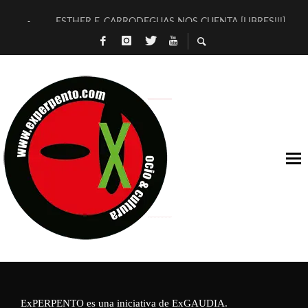
ESTHER F. CARRODEGUAS NOS CUENTA [LIBRES!!!]
[TERRA DE GUAPES] DE SANDRA MONFORT
[ELECTRA JONDA] DE JUAN GUERRERO ZAMORA
TIMBRE 4, LA ESCUELA DEL DIRECTOR TEATRAL CLAUDIO 
30 AÑOS (NO ES NADA) DE LA KATARSIS DEL TOMATAZO
MILITARES JUDÍAS EN #EXVITA
D’BALDOMEROS REINVENTAN [BITÁCORA 3.0] EN EXVITA
MARSHALL FLASH PRESENTA EN EXVITA [RELATIVA SENCILL
JOFRE BARDAGÍ EN EXVITA INTERPRETANDO A SERRAT
YORCH PRESENTA [CURSO DE ARMONÍA PERSECUTORIA] EN
ExPERPENTO es una iniciativa de
ExGAUDIA
.