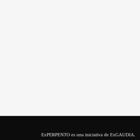
ExPERPENTO es una iniciativa de
ExGAUDIA
.