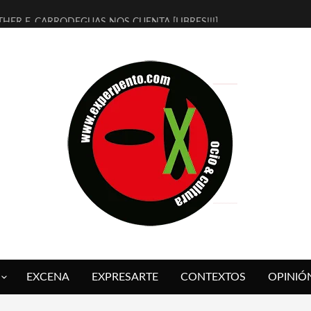
THER F. CARRODEGUAS NOS CUENTA [LIBRES!!!]
ERRA DE GUAPES] DE SANDRA MONFORT
LECTRA JONDA] DE JUAN GUERRERO ZAMORA
MBRE 4, LA ESCUELA DEL DIRECTOR TEATRAL CLAUDIO TOLCACHIR
 AÑOS (NO ES NADA) DE LA KATARSIS DEL TOMATAZO
LITARES JUDÍAS EN #EXVITA
BALDOMEROS REINVENTAN [BITÁCORA 3.0] EN EXVITA
RSHALL FLASH PRESENTA EN EXVITA [RELATIVA SENCILLEZ]
FRE BARDAGÍ EN EXVITA INTERPRETANDO A SERRAT
RCH PRESENTA [CURSO DE ARMONÍA PERSECUTORIA] EN EXVITA
EXCENA
EXPRESARTE
CONTEXTOS
OPINIÓ