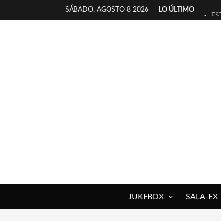
SÁBADO, AGOSTO 8 2026
LO ÚLTIMO
ES
[T
[E
TI
30
MI
D’
MA
JO
YO
JUKEBOX
SALA-EX