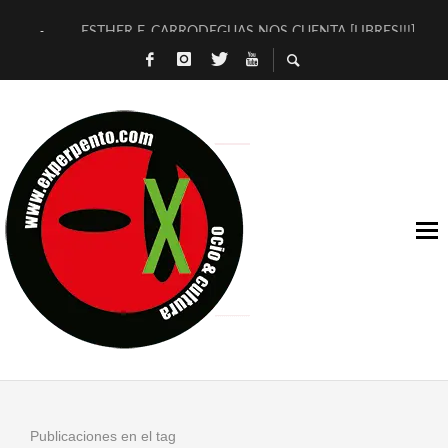
ESTHER F. CARRODEGUAS NOS CUENTA [LIBRES!!!]
[TERRA DE GUAPES] DE SANDRA MONFORT
[ELECTRA JONDA] DE JUAN GUERRERO ZAMORA
TIMBRE 4, LA ESCUELA DEL DIRECTOR TEATRAL CLAUDIO 
30 AÑOS (NO ES NADA) DE LA KATARSIS DEL TOMATAZO
MILITARES JUDÍAS EN #EXVITA
D’BALDOMEROS REINVENTAN [BITÁCORA 3.0] EN EXVITA
MARSHALL FLASH PRESENTA EN EXVITA [RELATIVA SENCILL
JOFRE BARDAGÍ EN EXVITA INTERPRETANDO A SERRAT
YORCH PRESENTA [CURSO DE ARMONÍA PERSECUTORIA] EN
Publicaciones en el tag