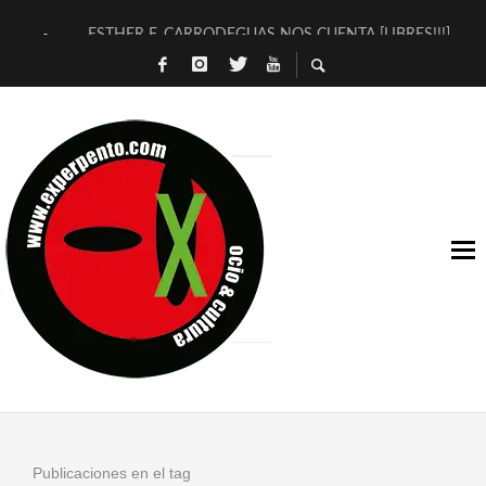
ESTHER F. CARRODEGUAS NOS CUENTA [LIBRES!!!]
[TERRA DE GUAPES] DE SANDRA MONFORT
[ELECTRA JONDA] DE JUAN GUERRERO ZAMORA
TIMBRE 4, LA ESCUELA DEL DIRECTOR TEATRAL CLAUDIO 
30 AÑOS (NO ES NADA) DE LA KATARSIS DEL TOMATAZO
MILITARES JUDÍAS EN #EXVITA
D’BALDOMEROS REINVENTAN [BITÁCORA 3.0] EN EXVITA
MARSHALL FLASH PRESENTA EN EXVITA [RELATIVA SENCILL
JOFRE BARDAGÍ EN EXVITA INTERPRETANDO A SERRAT
YORCH PRESENTA [CURSO DE ARMONÍA PERSECUTORIA] EN
Publicaciones en el tag