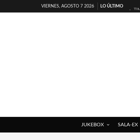
VIERNES, AGOSTO 7 2026
LO ÚLTIMO
TI
30
MI
D’
MA
JO
YO
MA
«N
[A
JUKEBOX
SALA-EX