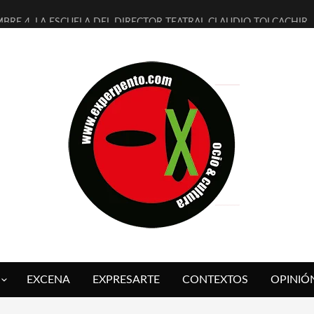
MBRE 4, LA ESCUELA DEL DIRECTOR TEATRAL CLAUDIO TOLCACHIR
 AÑOS (NO ES NADA) DE LA KATARSIS DEL TOMATAZO
LITARES JUDÍAS EN #EXVITA
BALDOMEROS REINVENTAN [BITÁCORA 3.0] EN EXVITA
RSHALL FLASH PRESENTA EN EXVITA [RELATIVA SENCILLEZ]
FRE BARDAGÍ EN EXVITA INTERPRETANDO A SERRAT
RCH PRESENTA [CURSO DE ARMONÍA PERSECUTORIA] EN EXVITA
GALÍ SARE NOS EXPLICA [DESCASADA]
O TENGO PUTOS SUEÑOS»
 FUEGO] DE ESTEL DÍAZ
EXCENA
EXPRESARTE
CONTEXTOS
OPINIÓ