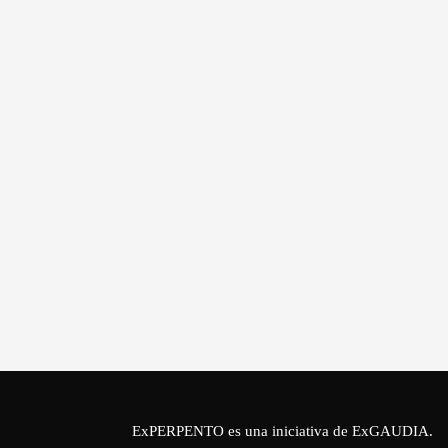
ExPERPENTO es una iniciativa de
ExGAUDIA
.