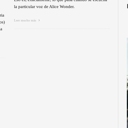
la particular voz de Alice Wonder.
ria
Leer mucho más
os)
ia