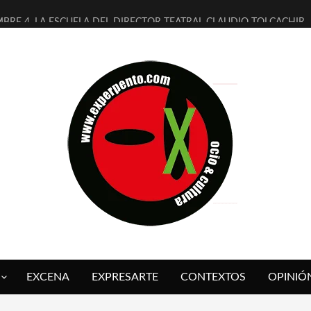
MBRE 4, LA ESCUELA DEL DIRECTOR TEATRAL CLAUDIO TOLCACHIR
 AÑOS (NO ES NADA) DE LA KATARSIS DEL TOMATAZO
LITARES JUDÍAS EN #EXVITA
BALDOMEROS REINVENTAN [BITÁCORA 3.0] EN EXVITA
RSHALL FLASH PRESENTA EN EXVITA [RELATIVA SENCILLEZ]
FRE BARDAGÍ EN EXVITA INTERPRETANDO A SERRAT
RCH PRESENTA [CURSO DE ARMONÍA PERSECUTORIA] EN EXVITA
GALÍ SARE NOS EXPLICA [DESCASADA]
O TENGO PUTOS SUEÑOS»
 FUEGO] DE ESTEL DÍAZ
EXCENA
EXPRESARTE
CONTEXTOS
OPINIÓ