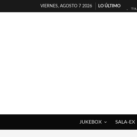
VIERNES, AGOSTO 7 2026
LO ÚLTIMO
TI
30
MI
D’
MA
JO
YO
MA
«N
[A
JUKEBOX
SALA-EX