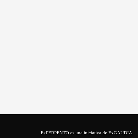
ExPERPENTO es una iniciativa de
ExGAUDIA
.