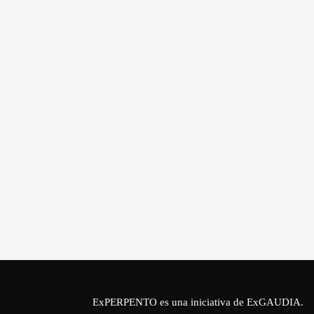
ExPERPENTO es una iniciativa de
ExGAUDIA
.