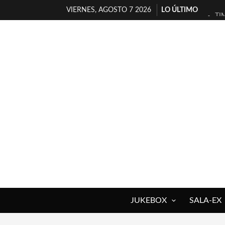
VIERNES, AGOSTO 7 2026
LO ÚLTIMO
TI
30
MI
D’
MA
JO
YO
MA
«N
[A
JUKEBOX
SALA-EX