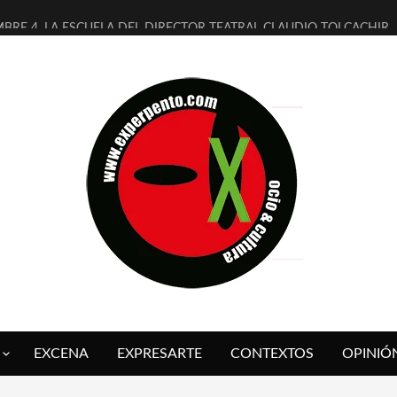
MBRE 4, LA ESCUELA DEL DIRECTOR TEATRAL CLAUDIO TOLCACHIR
 AÑOS (NO ES NADA) DE LA KATARSIS DEL TOMATAZO
LITARES JUDÍAS EN #EXVITA
BALDOMEROS REINVENTAN [BITÁCORA 3.0] EN EXVITA
RSHALL FLASH PRESENTA EN EXVITA [RELATIVA SENCILLEZ]
FRE BARDAGÍ EN EXVITA INTERPRETANDO A SERRAT
RCH PRESENTA [CURSO DE ARMONÍA PERSECUTORIA] EN EXVITA
GALÍ SARE NOS EXPLICA [DESCASADA]
O TENGO PUTOS SUEÑOS»
 FUEGO] DE ESTEL DÍAZ
EXCENA
EXPRESARTE
CONTEXTOS
OPINIÓ