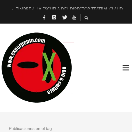
TIMBRE 4, LA ESCUELA DEL DIRECTOR TEATRAL CLAUDIO 
30 AÑOS (NO ES NADA) DE LA KATARSIS DEL TOMATAZO
MILITARES JUDÍAS EN #EXVITA
D’BALDOMEROS REINVENTAN [BITÁCORA 3.0] EN EXVITA
MARSHALL FLASH PRESENTA EN EXVITA [RELATIVA SENCILL
JOFRE BARDAGÍ EN EXVITA INTERPRETANDO A SERRAT
YORCH PRESENTA [CURSO DE ARMONÍA PERSECUTORIA] EN
MAGALÍ SARE NOS EXPLICA [DESCASADA]
«NO TENGO PUTOS SUEÑOS»
[A FUEGO] DE ESTEL DÍAZ
Publicaciones en el tag