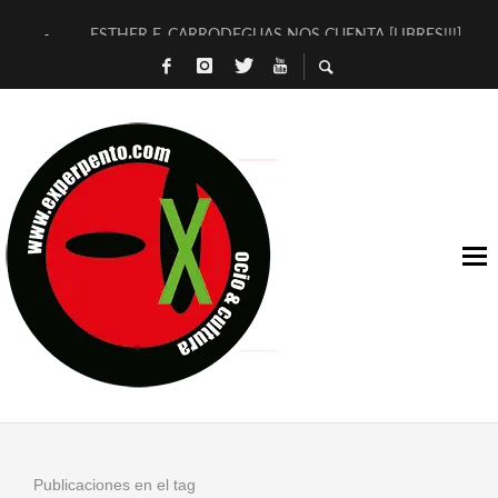
ESTHER F. CARRODEGUAS NOS CUENTA [LIBRES!!!]
[TERRA DE GUAPES] DE SANDRA MONFORT
[ELECTRA JONDA] DE JUAN GUERRERO ZAMORA
TIMBRE 4, LA ESCUELA DEL DIRECTOR TEATRAL CLAUDIO 
30 AÑOS (NO ES NADA) DE LA KATARSIS DEL TOMATAZO
MILITARES JUDÍAS EN #EXVITA
D’BALDOMEROS REINVENTAN [BITÁCORA 3.0] EN EXVITA
MARSHALL FLASH PRESENTA EN EXVITA [RELATIVA SENCILL
JOFRE BARDAGÍ EN EXVITA INTERPRETANDO A SERRAT
YORCH PRESENTA [CURSO DE ARMONÍA PERSECUTORIA] EN
Publicaciones en el tag