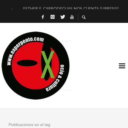
ESTHER F. CARRODEGUAS NOS CUENTA [LIBRES!!!]
[TERRA DE GUAPES] DE SANDRA MONFORT
[ELECTRA JONDA] DE JUAN GUERRERO ZAMORA
TIMBRE 4, LA ESCUELA DEL DIRECTOR TEATRAL CLAUDIO 
30 AÑOS (NO ES NADA) DE LA KATARSIS DEL TOMATAZO
MILITARES JUDÍAS EN #EXVITA
D’BALDOMEROS REINVENTAN [BITÁCORA 3.0] EN EXVITA
MARSHALL FLASH PRESENTA EN EXVITA [RELATIVA SENCILL
JOFRE BARDAGÍ EN EXVITA INTERPRETANDO A SERRAT
YORCH PRESENTA [CURSO DE ARMONÍA PERSECUTORIA] EN
Publicaciones en el tag