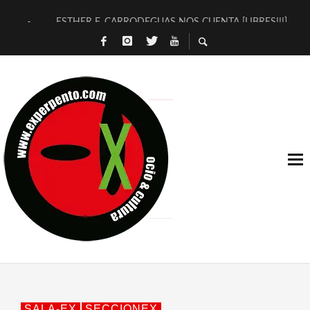
ESTHER F. CARRODEGUAS NOS CUENTA [LIBRES!!!]
[TERRA DE GUAPES] DE SANDRA MONFORT
[ELECTRA JONDA] DE JUAN GUERRERO ZAMORA
TIMBRE 4, LA ESCUELA DEL DIRECTOR TEATRAL CLAUDIO 
30 AÑOS (NO ES NADA) DE LA KATARSIS DEL TOMATAZO
MILITARES JUDÍAS EN #EXVITA
D’BALDOMEROS REINVENTAN [BITÁCORA 3.0] EN EXVITA
MARSHALL FLASH PRESENTA EN EXVITA [RELATIVA SENCILL
JOFRE BARDAGÍ EN EXVITA INTERPRETANDO A SERRAT
YORCH PRESENTA [CURSO DE ARMONÍA PERSECUTORIA] EN
SALA-EX
SECCIONEX