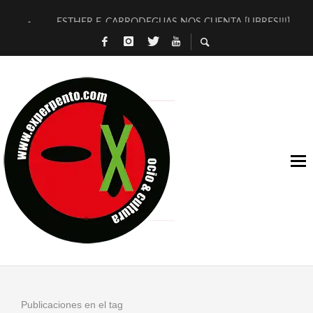
ESTHER F. CARRODEGUAS NOS CUENTA [LIBRES!!!]
[TERRA DE GUAPES] DE SANDRA MONFORT
[ELECTRA JONDA] DE JUAN GUERRERO ZAMORA
TIMBRE 4, LA ESCUELA DEL DIRECTOR TEATRAL CLAUDIO 
30 AÑOS (NO ES NADA) DE LA KATARSIS DEL TOMATAZO
MILITARES JUDÍAS EN #EXVITA
D’BALDOMEROS REINVENTAN [BITÁCORA 3.0] EN EXVITA
MARSHALL FLASH PRESENTA EN EXVITA [RELATIVA SENCILL
JOFRE BARDAGÍ EN EXVITA INTERPRETANDO A SERRAT
YORCH PRESENTA [CURSO DE ARMONÍA PERSECUTORIA] EN
Publicaciones en el tag