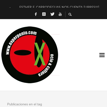
ESTHER F. CARRODEGUAS NOS CUENTA [LIBRES!!!]
[TERRA DE GUAPES] DE SANDRA MONFORT
[ELECTRA JONDA] DE JUAN GUERRERO ZAMORA
TIMBRE 4, LA ESCUELA DEL DIRECTOR TEATRAL CLAUDIO 
30 AÑOS (NO ES NADA) DE LA KATARSIS DEL TOMATAZO
MILITARES JUDÍAS EN #EXVITA
D’BALDOMEROS REINVENTAN [BITÁCORA 3.0] EN EXVITA
MARSHALL FLASH PRESENTA EN EXVITA [RELATIVA SENCILL
JOFRE BARDAGÍ EN EXVITA INTERPRETANDO A SERRAT
YORCH PRESENTA [CURSO DE ARMONÍA PERSECUTORIA] EN
Publicaciones en el tag