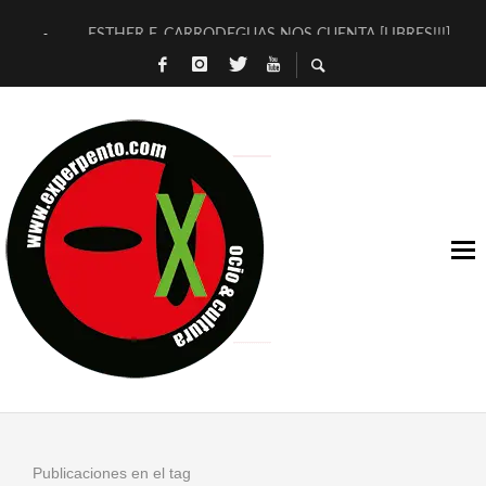
ESTHER F. CARRODEGUAS NOS CUENTA [LIBRES!!!]
[TERRA DE GUAPES] DE SANDRA MONFORT
[ELECTRA JONDA] DE JUAN GUERRERO ZAMORA
TIMBRE 4, LA ESCUELA DEL DIRECTOR TEATRAL CLAUDIO 
30 AÑOS (NO ES NADA) DE LA KATARSIS DEL TOMATAZO
MILITARES JUDÍAS EN #EXVITA
D’BALDOMEROS REINVENTAN [BITÁCORA 3.0] EN EXVITA
MARSHALL FLASH PRESENTA EN EXVITA [RELATIVA SENCILL
JOFRE BARDAGÍ EN EXVITA INTERPRETANDO A SERRAT
YORCH PRESENTA [CURSO DE ARMONÍA PERSECUTORIA] EN
Publicaciones en el tag