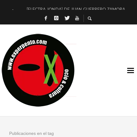
[ELECTRA JONDA] DE JUAN GUERRERO ZAMORA
TIMBRE 4, LA ESCUELA DEL DIRECTOR TEATRAL CLAUDIO 
30 AÑOS (NO ES NADA) DE LA KATARSIS DEL TOMATAZO
MILITARES JUDÍAS EN #EXVITA
D’BALDOMEROS REINVENTAN [BITÁCORA 3.0] EN EXVITA
MARSHALL FLASH PRESENTA EN EXVITA [RELATIVA SENCILL
JOFRE BARDAGÍ EN EXVITA INTERPRETANDO A SERRAT
YORCH PRESENTA [CURSO DE ARMONÍA PERSECUTORIA] EN
MAGALÍ SARE NOS EXPLICA [DESCASADA]
«NO TENGO PUTOS SUEÑOS»
Publicaciones en el tag