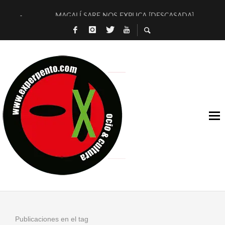
MAGALÍ SARE NOS EXPLICA [DESCASADA]
«NO TENGO PUTOS SUEÑOS»
[A FUEGO] DE ESTEL DÍAZ
[LA BOLA NEGRA] DE JAVIER CALVO Y JAVIER AMBROSSI
OSLO OVNIES LLEGAN CORRIENDO A ARANDA (SONORAMA
FÉLIX CALVO NOS PRESENTA [LAS PALMERAS] (NOVELA DE
[EL SER QUERIDO] DE RODRIGO SOROGOYEN
ENTREVISTA A IVÁN HUMANES POR [EL LIBRO ROJO]
ARRABAL, ARRABAL, ARRABAL, ARRABEAUX
DEL ASOMBRO CASUAL A LA MIRADA PURA: [SOBRE ARTE I
Publicaciones en el tag