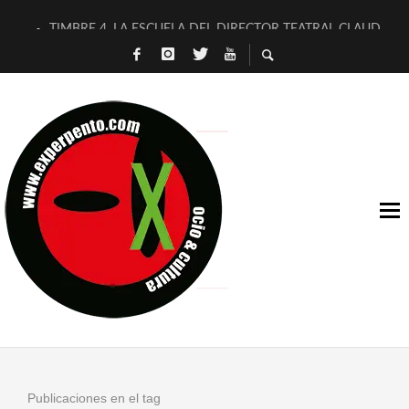
TIMBRE 4, LA ESCUELA DEL DIRECTOR TEATRAL CLAUDIO 
30 AÑOS (NO ES NADA) DE LA KATARSIS DEL TOMATAZO
MILITARES JUDÍAS EN #EXVITA
D’BALDOMEROS REINVENTAN [BITÁCORA 3.0] EN EXVITA
MARSHALL FLASH PRESENTA EN EXVITA [RELATIVA SENCILL
JOFRE BARDAGÍ EN EXVITA INTERPRETANDO A SERRAT
YORCH PRESENTA [CURSO DE ARMONÍA PERSECUTORIA] EN
MAGALÍ SARE NOS EXPLICA [DESCASADA]
«NO TENGO PUTOS SUEÑOS»
[A FUEGO] DE ESTEL DÍAZ
Publicaciones en el tag