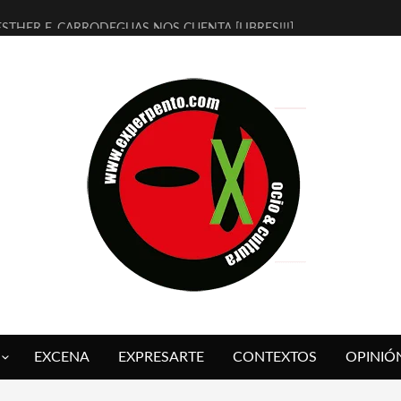
ESTHER F. CARRODEGUAS NOS CUENTA [LIBRES!!!]
[TERRA DE GUAPES] DE SANDRA MONFORT
[ELECTRA JONDA] DE JUAN GUERRERO ZAMORA
TIMBRE 4, LA ESCUELA DEL DIRECTOR TEATRAL CLAUDIO TOLCACHI
30 AÑOS (NO ES NADA) DE LA KATARSIS DEL TOMATAZO
MILITARES JUDÍAS EN #EXVITA
D’BALDOMEROS REINVENTAN [BITÁCORA 3.0] EN EXVITA
MARSHALL FLASH PRESENTA EN EXVITA [RELATIVA SENCILLEZ]
JOFRE BARDAGÍ EN EXVITA INTERPRETANDO A SERRAT
YORCH PRESENTA [CURSO DE ARMONÍA PERSECUTORIA] EN EXVITA
EXCENA
EXPRESARTE
CONTEXTOS
OPINIÓ