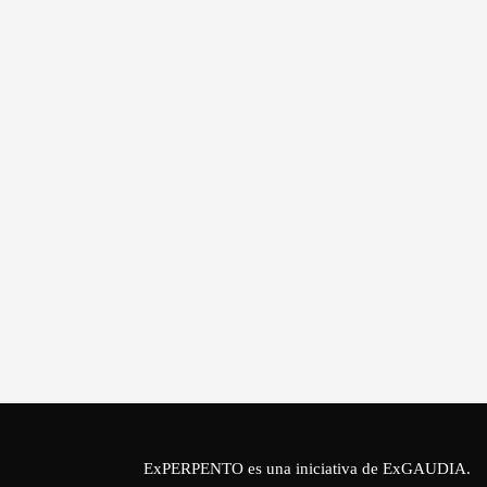
ExPERPENTO es una iniciativa de
ExGAUDIA
.