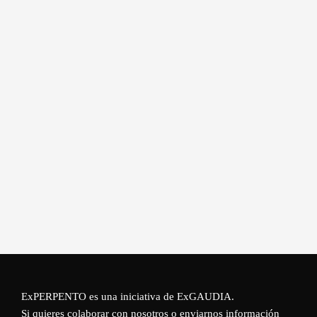
ExPERPENTO es una iniciativa de
ExGAUDIA
.
Si quieres colaborar con nosotros o enviarnos información