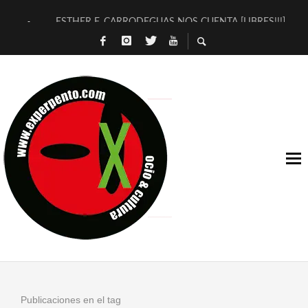
ESTHER F. CARRODEGUAS NOS CUENTA [LIBRES!!!]
[TERRA DE GUAPES] DE SANDRA MONFORT
[ELECTRA JONDA] DE JUAN GUERRERO ZAMORA
TIMBRE 4, LA ESCUELA DEL DIRECTOR TEATRAL CLAUDIO 
30 AÑOS (NO ES NADA) DE LA KATARSIS DEL TOMATAZO
MILITARES JUDÍAS EN #EXVITA
D’BALDOMEROS REINVENTAN [BITÁCORA 3.0] EN EXVITA
MARSHALL FLASH PRESENTA EN EXVITA [RELATIVA SENCILL
JOFRE BARDAGÍ EN EXVITA INTERPRETANDO A SERRAT
YORCH PRESENTA [CURSO DE ARMONÍA PERSECUTORIA] EN
Publicaciones en el tag