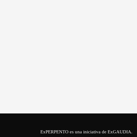
ExPERPENTO es una iniciativa de
ExGAUDIA
.