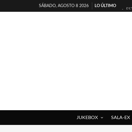
SÁBADO, AGOSTO 8 2026
LO ÚLTIMO
ES
[T
[E
TI
30
MI
D’
MA
JO
YO
JUKEBOX
SALA-EX