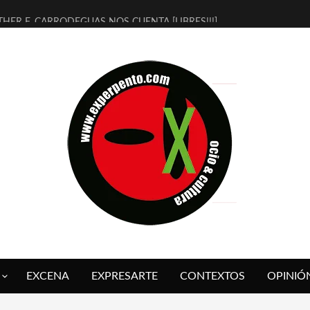
THER F. CARRODEGUAS NOS CUENTA [LIBRES!!!]
ERRA DE GUAPES] DE SANDRA MONFORT
LECTRA JONDA] DE JUAN GUERRERO ZAMORA
MBRE 4, LA ESCUELA DEL DIRECTOR TEATRAL CLAUDIO TOLCACHIR
 AÑOS (NO ES NADA) DE LA KATARSIS DEL TOMATAZO
LITARES JUDÍAS EN #EXVITA
BALDOMEROS REINVENTAN [BITÁCORA 3.0] EN EXVITA
RSHALL FLASH PRESENTA EN EXVITA [RELATIVA SENCILLEZ]
FRE BARDAGÍ EN EXVITA INTERPRETANDO A SERRAT
RCH PRESENTA [CURSO DE ARMONÍA PERSECUTORIA] EN EXVITA
EXCENA
EXPRESARTE
CONTEXTOS
OPINIÓ