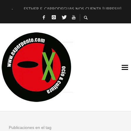
ESTHER F. CARRODEGUAS NOS CUENTA [LIBRES!!!]
[TERRA DE GUAPES] DE SANDRA MONFORT
[ELECTRA JONDA] DE JUAN GUERRERO ZAMORA
TIMBRE 4, LA ESCUELA DEL DIRECTOR TEATRAL CLAUDIO 
30 AÑOS (NO ES NADA) DE LA KATARSIS DEL TOMATAZO
MILITARES JUDÍAS EN #EXVITA
D’BALDOMEROS REINVENTAN [BITÁCORA 3.0] EN EXVITA
MARSHALL FLASH PRESENTA EN EXVITA [RELATIVA SENCILL
JOFRE BARDAGÍ EN EXVITA INTERPRETANDO A SERRAT
YORCH PRESENTA [CURSO DE ARMONÍA PERSECUTORIA] EN
Publicaciones en el tag