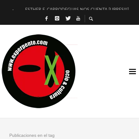
ESTHER F. CARRODEGUAS NOS CUENTA [LIBRES!!!]
[TERRA DE GUAPES] DE SANDRA MONFORT
[ELECTRA JONDA] DE JUAN GUERRERO ZAMORA
TIMBRE 4, LA ESCUELA DEL DIRECTOR TEATRAL CLAUDIO 
30 AÑOS (NO ES NADA) DE LA KATARSIS DEL TOMATAZO
MILITARES JUDÍAS EN #EXVITA
D’BALDOMEROS REINVENTAN [BITÁCORA 3.0] EN EXVITA
MARSHALL FLASH PRESENTA EN EXVITA [RELATIVA SENCILL
JOFRE BARDAGÍ EN EXVITA INTERPRETANDO A SERRAT
YORCH PRESENTA [CURSO DE ARMONÍA PERSECUTORIA] EN
Publicaciones en el tag