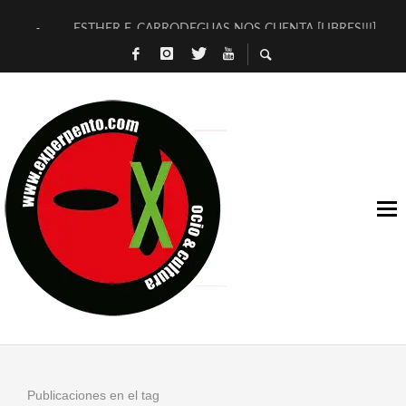
ESTHER F. CARRODEGUAS NOS CUENTA [LIBRES!!!]
[TERRA DE GUAPES] DE SANDRA MONFORT
[ELECTRA JONDA] DE JUAN GUERRERO ZAMORA
TIMBRE 4, LA ESCUELA DEL DIRECTOR TEATRAL CLAUDIO 
30 AÑOS (NO ES NADA) DE LA KATARSIS DEL TOMATAZO
MILITARES JUDÍAS EN #EXVITA
D’BALDOMEROS REINVENTAN [BITÁCORA 3.0] EN EXVITA
MARSHALL FLASH PRESENTA EN EXVITA [RELATIVA SENCILL
JOFRE BARDAGÍ EN EXVITA INTERPRETANDO A SERRAT
YORCH PRESENTA [CURSO DE ARMONÍA PERSECUTORIA] EN
Publicaciones en el tag