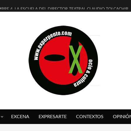
MBRE 4, LA ESCUELA DEL DIRECTOR TEATRAL CLAUDIO TOLCACHIR
 AÑOS (NO ES NADA) DE LA KATARSIS DEL TOMATAZO
LITARES JUDÍAS EN #EXVITA
BALDOMEROS REINVENTAN [BITÁCORA 3.0] EN EXVITA
RSHALL FLASH PRESENTA EN EXVITA [RELATIVA SENCILLEZ]
FRE BARDAGÍ EN EXVITA INTERPRETANDO A SERRAT
RCH PRESENTA [CURSO DE ARMONÍA PERSECUTORIA] EN EXVITA
GALÍ SARE NOS EXPLICA [DESCASADA]
O TENGO PUTOS SUEÑOS»
 FUEGO] DE ESTEL DÍAZ
EXCENA
EXPRESARTE
CONTEXTOS
OPINIÓ