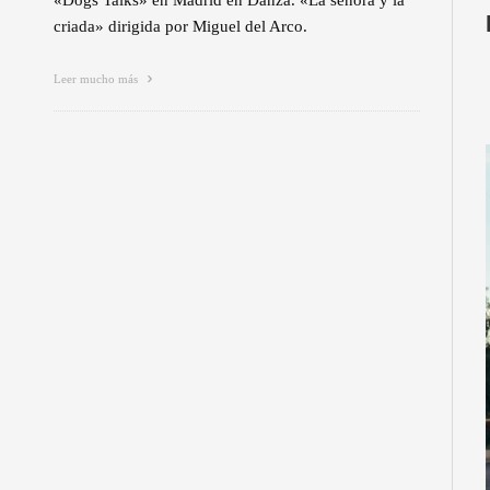
«Dogs Talks» en Madrid en Danza. «La señora y la
criada» dirigida por Miguel del Arco.
Leer mucho más