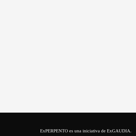
ExPERPENTO es una iniciativa de
ExGAUDIA
.