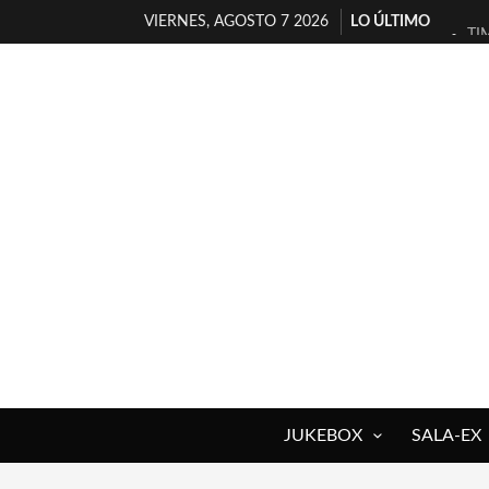
VIERNES, AGOSTO 7 2026
LO ÚLTIMO
TI
30
MI
D’
MA
JO
YO
MA
«N
[A
JUKEBOX
SALA-EX