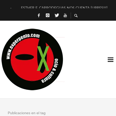
ESTHER F. CARRODEGUAS NOS CUENTA [LIBRES!!!]
[TERRA DE GUAPES] DE SANDRA MONFORT
[ELECTRA JONDA] DE JUAN GUERRERO ZAMORA
TIMBRE 4, LA ESCUELA DEL DIRECTOR TEATRAL CLAUDIO 
30 AÑOS (NO ES NADA) DE LA KATARSIS DEL TOMATAZO
MILITARES JUDÍAS EN #EXVITA
D’BALDOMEROS REINVENTAN [BITÁCORA 3.0] EN EXVITA
MARSHALL FLASH PRESENTA EN EXVITA [RELATIVA SENCILL
JOFRE BARDAGÍ EN EXVITA INTERPRETANDO A SERRAT
YORCH PRESENTA [CURSO DE ARMONÍA PERSECUTORIA] EN
Publicaciones en el tag