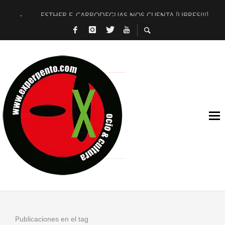
ESTHER F. CARRODEGUAS NOS CUENTA [LIBRES!!!]
[TERRA DE GUAPES] DE SANDRA MONFORT
[ELECTRA JONDA] DE JUAN GUERRERO ZAMORA
TIMBRE 4, LA ESCUELA DEL DIRECTOR TEATRAL CLAUDIO 
30 AÑOS (NO ES NADA) DE LA KATARSIS DEL TOMATAZO
MILITARES JUDÍAS EN #EXVITA
D’BALDOMEROS REINVENTAN [BITÁCORA 3.0] EN EXVITA
MARSHALL FLASH PRESENTA EN EXVITA [RELATIVA SENCILL
JOFRE BARDAGÍ EN EXVITA INTERPRETANDO A SERRAT
YORCH PRESENTA [CURSO DE ARMONÍA PERSECUTORIA] EN
Publicaciones en el tag