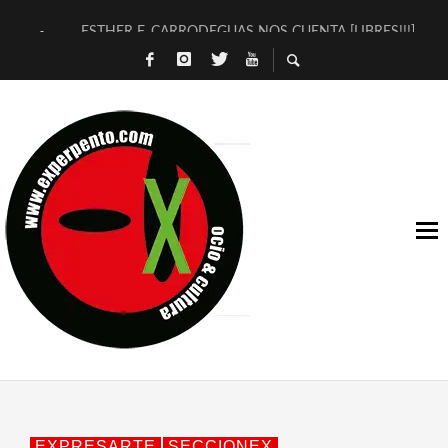
ESTHER F. CARRODEGUAS NOS CUENTA [LIBRES!!!]
[TERRA DE GUAPES] DE SANDRA MONFORT
[ELECTRA JONDA] DE JUAN GUERRERO ZAMORA
TIMBRE 4, LA ESCUELA DEL DIRECTOR TEATRAL CLAUDIO 
30 AÑOS (NO ES NADA) DE LA KATARSIS DEL TOMATAZO
MILITARES JUDÍAS EN #EXVITA
D’BALDOMEROS REINVENTAN [BITÁCORA 3.0] EN EXVITA
MARSHALL FLASH PRESENTA EN EXVITA [RELATIVA SENCILL
JOFRE BARDAGÍ EN EXVITA INTERPRETANDO A SERRAT
YORCH PRESENTA [CURSO DE ARMONÍA PERSECUTORIA] EN
EXPRESARTE
SECCIONEX