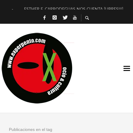
ESTHER F. CARRODEGUAS NOS CUENTA [LIBRES!!!]
[TERRA DE GUAPES] DE SANDRA MONFORT
[ELECTRA JONDA] DE JUAN GUERRERO ZAMORA
TIMBRE 4, LA ESCUELA DEL DIRECTOR TEATRAL CLAUDIO 
30 AÑOS (NO ES NADA) DE LA KATARSIS DEL TOMATAZO
MILITARES JUDÍAS EN #EXVITA
D’BALDOMEROS REINVENTAN [BITÁCORA 3.0] EN EXVITA
MARSHALL FLASH PRESENTA EN EXVITA [RELATIVA SENCILL
JOFRE BARDAGÍ EN EXVITA INTERPRETANDO A SERRAT
YORCH PRESENTA [CURSO DE ARMONÍA PERSECUTORIA] EN
Publicaciones en el tag