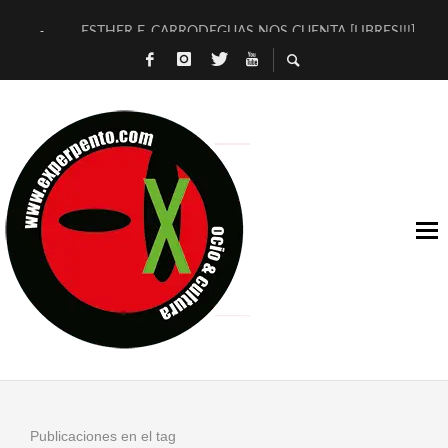
ESTHER F. CARRODEGUAS NOS CUENTA [LIBRES!!!]
[TERRA DE GUAPES] DE SANDRA MONFORT
[ELECTRA JONDA] DE JUAN GUERRERO ZAMORA
TIMBRE 4, LA ESCUELA DEL DIRECTOR TEATRAL CLAUDIO 
30 AÑOS (NO ES NADA) DE LA KATARSIS DEL TOMATAZO
MILITARES JUDÍAS EN #EXVITA
D’BALDOMEROS REINVENTAN [BITÁCORA 3.0] EN EXVITA
MARSHALL FLASH PRESENTA EN EXVITA [RELATIVA SENCILL
JOFRE BARDAGÍ EN EXVITA INTERPRETANDO A SERRAT
YORCH PRESENTA [CURSO DE ARMONÍA PERSECUTORIA] EN
Publicaciones en el tag