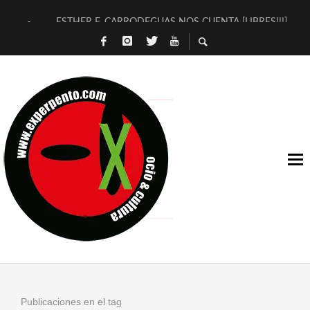
ESTHER F. CARRODEGUAS NOS CUENTA [LIBRES!!!]
[TERRA DE GUAPES] DE SANDRA MONFORT
[ELECTRA JONDA] DE JUAN GUERRERO ZAMORA
TIMBRE 4, LA ESCUELA DEL DIRECTOR TEATRAL CLAUDIO 
30 AÑOS (NO ES NADA) DE LA KATARSIS DEL TOMATAZO
MILITARES JUDÍAS EN #EXVITA
D’BALDOMEROS REINVENTAN [BITÁCORA 3.0] EN EXVITA
MARSHALL FLASH PRESENTA EN EXVITA [RELATIVA SENCILL
JOFRE BARDAGÍ EN EXVITA INTERPRETANDO A SERRAT
YORCH PRESENTA [CURSO DE ARMONÍA PERSECUTORIA] EN
Publicaciones en el tag