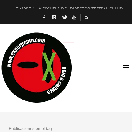
TIMBRE 4, LA ESCUELA DEL DIRECTOR TEATRAL CLAUDIO 
30 AÑOS (NO ES NADA) DE LA KATARSIS DEL TOMATAZO
MILITARES JUDÍAS EN #EXVITA
D’BALDOMEROS REINVENTAN [BITÁCORA 3.0] EN EXVITA
MARSHALL FLASH PRESENTA EN EXVITA [RELATIVA SENCILL
JOFRE BARDAGÍ EN EXVITA INTERPRETANDO A SERRAT
YORCH PRESENTA [CURSO DE ARMONÍA PERSECUTORIA] EN
MAGALÍ SARE NOS EXPLICA [DESCASADA]
«NO TENGO PUTOS SUEÑOS»
[A FUEGO] DE ESTEL DÍAZ
Publicaciones en el tag