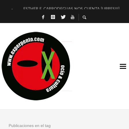
ESTHER F. CARRODEGUAS NOS CUENTA [LIBRES!!!]
[TERRA DE GUAPES] DE SANDRA MONFORT
[ELECTRA JONDA] DE JUAN GUERRERO ZAMORA
TIMBRE 4, LA ESCUELA DEL DIRECTOR TEATRAL CLAUDIO 
30 AÑOS (NO ES NADA) DE LA KATARSIS DEL TOMATAZO
MILITARES JUDÍAS EN #EXVITA
D’BALDOMEROS REINVENTAN [BITÁCORA 3.0] EN EXVITA
MARSHALL FLASH PRESENTA EN EXVITA [RELATIVA SENCILL
JOFRE BARDAGÍ EN EXVITA INTERPRETANDO A SERRAT
YORCH PRESENTA [CURSO DE ARMONÍA PERSECUTORIA] EN
Publicaciones en el tag