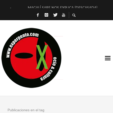
MAGALÍ SARE NOS EXPLICA [DESCASADA]
«NO TENGO PUTOS SUEÑOS»
[A FUEGO] DE ESTEL DÍAZ
[LA BOLA NEGRA] DE JAVIER CALVO Y JAVIER AMBROSSI
OSLO OVNIES LLEGAN CORRIENDO A ARANDA (SONORAMA
FÉLIX CALVO NOS PRESENTA [LAS PALMERAS] (NOVELA DE
[EL SER QUERIDO] DE RODRIGO SOROGOYEN
ENTREVISTA A IVÁN HUMANES POR [EL LIBRO ROJO]
ARRABAL, ARRABAL, ARRABAL, ARRABEAUX
DEL ASOMBRO CASUAL A LA MIRADA PURA: [SOBRE ARTE I
Publicaciones en el tag