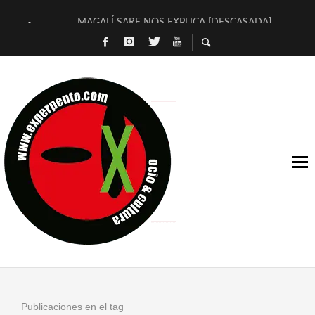
MAGALÍ SARE NOS EXPLICA [DESCASADA]
«NO TENGO PUTOS SUEÑOS»
[A FUEGO] DE ESTEL DÍAZ
[LA BOLA NEGRA] DE JAVIER CALVO Y JAVIER AMBROSSI
OSLO OVNIES LLEGAN CORRIENDO A ARANDA (SONORAMA
FÉLIX CALVO NOS PRESENTA [LAS PALMERAS] (NOVELA DE
[EL SER QUERIDO] DE RODRIGO SOROGOYEN
ENTREVISTA A IVÁN HUMANES POR [EL LIBRO ROJO]
ARRABAL, ARRABAL, ARRABAL, ARRABEAUX
DEL ASOMBRO CASUAL A LA MIRADA PURA: [SOBRE ARTE I
Publicaciones en el tag